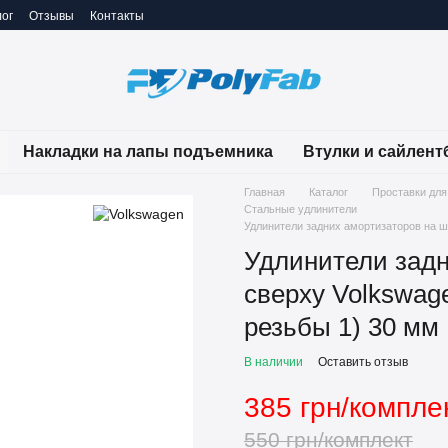
ог
Отзывы
Контакты
Накладки на лапы подъемника
Втулки и сайлент
Главная
Каталог
Проставки для
Стальные удлинители
Удлинители задних амортизаторов на шт
Удлинители задн
сверху Volkswage
резьбы 1) 30 мм
В наличии
Оставить отзыв
385 грн/компле
550 грн/комплект