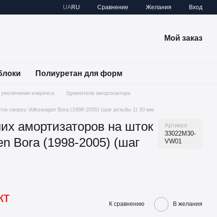
Сравнение
UA
RU
Желания
Вход
Мой заказ
блоки
Полиуретан для форм
 увеличения клиренса
Удлинители амортизатора
ок сверху Volkswagen Bora (1998-2005) (шаг резьбы 1) 30 мм
их амортизаторов на шток
Артикул
33022M30-
n Bora (1998-2005) (шаг
VW01
кт
К сравнению
В желания