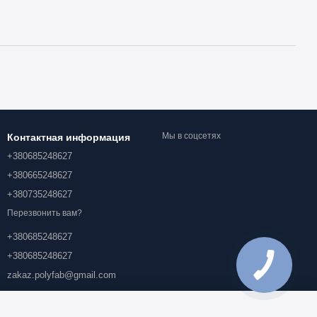
Мы в соцсетях
Контактная информация
+380685248627
+380665248627
+380735248627
Перезвонить вам?
+380685248627
+380685248627
zakaz.polyfab@gmail.com
Проспект Академика Королева