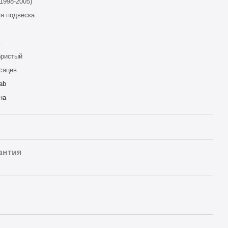
(1998-2005)
я подвеска
ь
бристый
сяцев
ab
на
антия