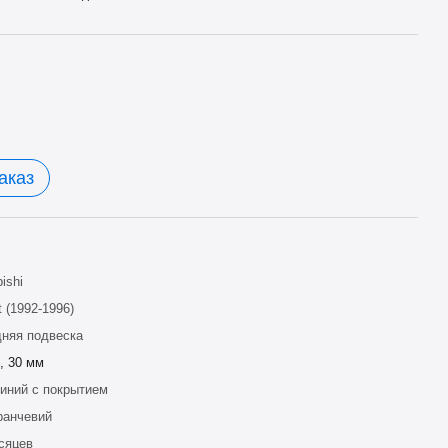
аказ
ishi
t (1992-1996)
няя подвеска
, 30 мм
ний с покрытием
ранчевий
сяцев