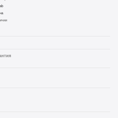
ab
на
ичии
антия