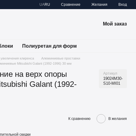
Сравнение
UA
RU
Желания
Вход
Мой заказ
блоки
Полиуретан для форм
 увеличения клиренса
Алюминиевые проставки
иниевые Mitsubishi Galant (1992-1996) 30 мм
ние на верх опоры
Артикул
19024M30-
ubishi Galant (1992-
S10-MI01
К сравнению
В желания
пительной скидки