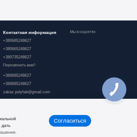
Мы в соцсетях
Контактная информация
+380685248627
+380665248627
+380735248627
Перезвонить вам?
+380685248627
+380685248627
zakaz.polyfab@gmail.com
Проспект Академика Королева
11/1, г. Киев, 03134
Карта проезда
имальной
Согласиться
 дать
лашение
.