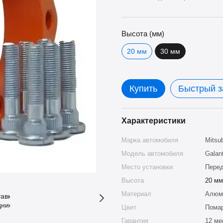
Высота (мм)
20 мм
30 мм
Купить
Быстрый з
Характеристики
Марка автомобиля
Mitsub
Модель автомобиля
Galan
Место установки
Перед
Высота
20 мм
Материал
Алюми
Цвет
Пома
Гарантия
12 ме