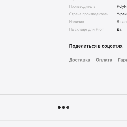
Производитель
PolyF
Страна производитель
Украи
Наличие
В нал
На складе для Prom
Да
Поделиться в соцсетях
Доставка
Оплата
Гар