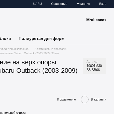
Сравнение
UA
RU
Желания
Вход
Мой заказ
блоки
Полиуретан для форм
 увеличения клиренса
Алюминиевые проставки
юминиевые Subaru Outback (2003-2009) 30 мм
ние на верх опоры
Артикул
19001M30-
aru Outback (2003-2009)
S8-SB06
К сравнению
В желания
пительной скидки