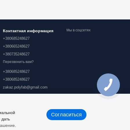
Мы в соцсетях
Контактная информация
+380685248627
+380665248627
+380735248627
Перезвонить вам?
+380685248627
+380685248627
zakaz.polyfab@gmail.com
Проспект Академика Королева
11/1, г. Киев, 03134
Карта проезда
имальной
Согласиться
 дать
лашение
.