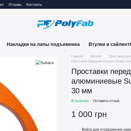
ог
Отзывы
Контакты
Накладки на лапы подъемника
Втулки и сайлент
Главная
Каталог
Проставки для
Проставки передние на верх опоры ал
Проставки перед
алюминиевые Sub
30 мм
В наличии
Оставить отзыв
1 000 грн
Войти
для отображения нако
%