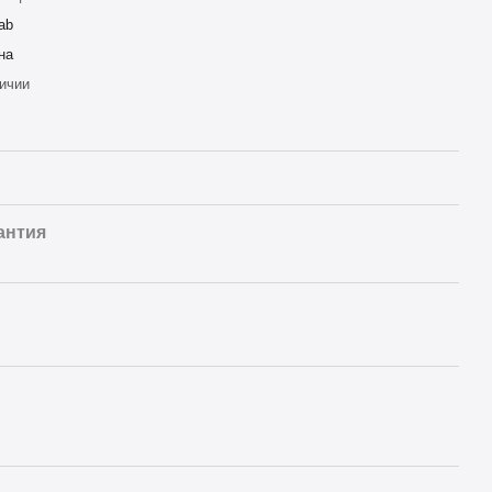
ab
на
ичии
антия