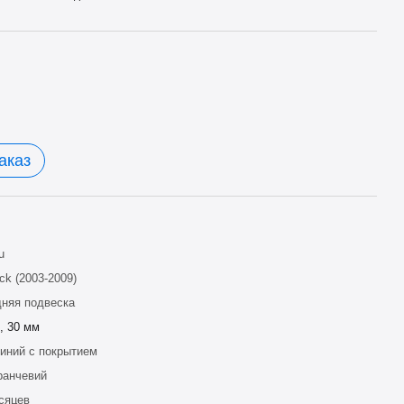
аказ
u
ck (2003-2009)
няя подвеска
, 30 мм
ний с покрытием
ранчевий
сяцев