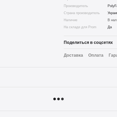
Производитель
PolyF
Страна производитель
Украи
Наличие
В нал
На складе для Prom
Да
Поделиться в соцсетях
Доставка
Оплата
Гар