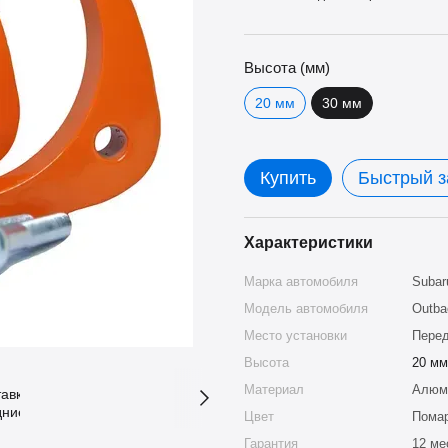
Высота (мм)
20 мм
30 мм
Купить
Быстрый з
Характеристики
Марка автомобиля
Subar
Модель автомобиля
Outba
Место установки
Перед
Высота
20 мм
Материал
Алюми
Цвет
Пома
Гарантия
12 ме