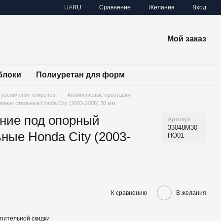
Сравнение
UA
RU
Желания
Вход
Мой заказ
блоки
Полиуретан для форм
 увеличения клиренса
Алюминиевые проставки
пник стальные Honda City (2003-2008) 30 мм
ние под опорный
Артикул
33048M30-
ные Honda City (2003-
HO01
К сравнению
В желания
пительной скидки