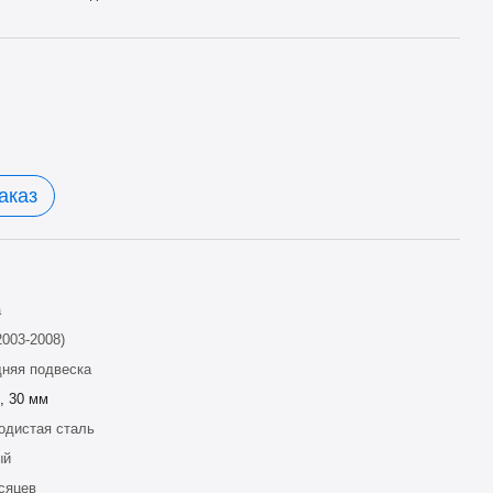
аказ
a
2003-2008)
няя подвеска
, 30 мм
одистая сталь
ый
сяцев