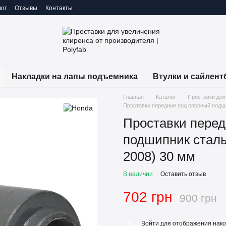
ог
Отзывы
Контакты
Накладки на лапы подъемника
Втулки и сайлент
Главная
Каталог
Проставки для
Проставки передние под опорный подши
Проставки перед
подшипник сталь
2008) 30 мм
В наличии
Оставить отзыв
702 грн
900 грн
Войти
для отображения нако
%