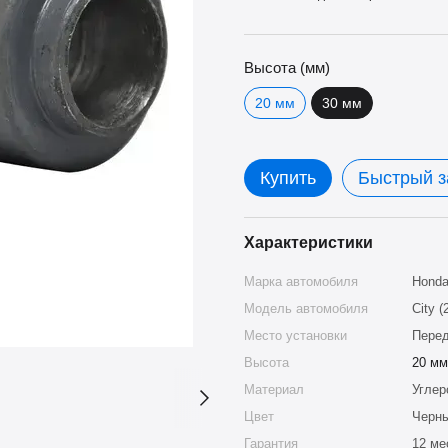
Высота (мм)
20 мм
30 мм
Купить
Быстрый з
Характеристики
Марка автомобиля
Hond
Модель автомобиля
City (
Место установки
Перед
Высота
20 мм
Материал
Углер
Цвет
Черн
Гарантия
12 ме