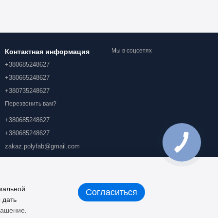
Мы в соцсетях
Контактная информация
+380685248627
+380665248627
+380735248627
Перезвонить вам?
+380685248627
+380685248627
zakaz.polyfab@gmail.com
Проспект Академика Королева
11/1, г. Киев, 03134
Карта проезда
имальной
Согласиться
 дать
лашение
.