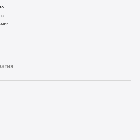
ab
на
ичии
антия