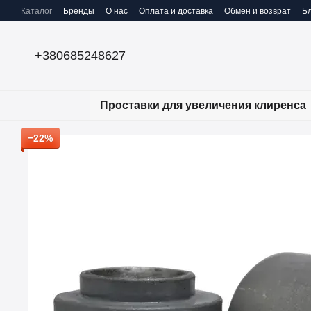
Перейти к основному контенту
Каталог
Бренды
О нас
Оплата и доставка
Обмен и возврат
Бл
+380685248627
Проставки для увеличения клиренса
−22%