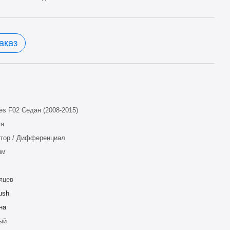
аказ
ies F02 Седан (2008-2015)
яя
тор / Дифференциал
мм
яцев
ush
на
ый