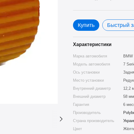
Купить
Быстрый з
Характеристики
Марка автомобиля
BMW
Модель автомобиля
7 Ser
Ось установки
Задн
Место установки
Редук
Внутренний диаметр
12,2 
Внешний диаметр
58 мм
Гарантия
6 мес
Производитель
Polyb
Страна производитель
Украи
Цвет
Жёлт