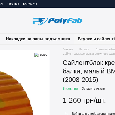
ог
Отзывы
Контакты
Накладки на лапы подъемника
Втулки и сайлент
Главная
Каталог
Втулки и сайл
Сайлентблок крепления редуктора задн
Сайлентблок кре
балки, малый BM
(2008-2015)
В наличии
Оставить отзыв
1 260 грн/шт.
Войти
для отображения нако
%