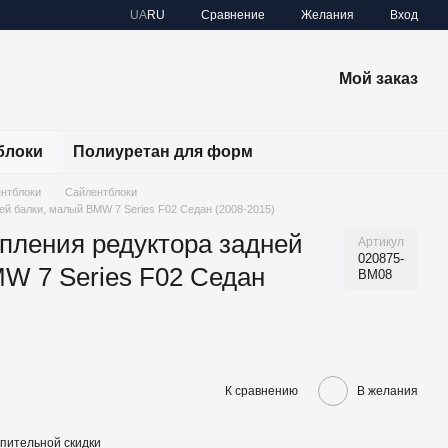
Сравнение
UA
RU
Желания
Вход
Мой заказ
блоки
Полиуретан для форм
ентблоки
Сайлентблоки
ей балки, малый BMW 7 Series F02 Седан (2008-2015)
пления редуктора задней
Артикул
020875-
W 7 Series F02 Седан
BM08
К сравнению
В желания
пительной скидки