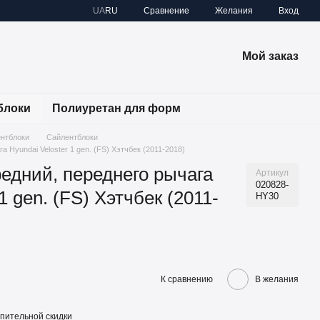
Сравнение
UA
RU
Желания
Вход
Мой заказ
блоки
Полиуретан для форм
ентблоки
Сайлентблоки
 Hyundai Veloster 1 gen. (FS) Хэтчбек (2011-2018)
едний, переднего рычага
Артикул
020828-
1 gen. (FS) Хэтчбек (2011-
HY30
К сравнению
В желания
пительной скидки