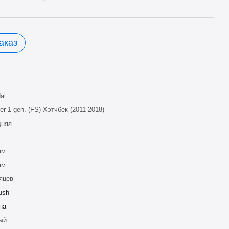
аказ
ai
er 1 gen. (FS) Хэтчбек (2011-2018)
дняя
г
мм
мм
яцев
ush
на
ый