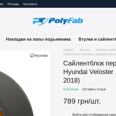
ог
Отзывы
Контакты
Накладки на лапы подъемника
Втулки и сайлент
Главная
Каталог
Втулки и сайл
Сайлентблок передний, переднего рычага
Сайлентблок пер
Hyundai Veloster 
2018)
В наличии
Оставить отзыв
789 грн/шт.
Войти
для отображения нако
%