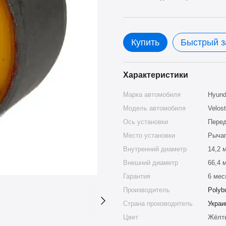
Купить
Быстрый з
Характеристики
Марка автомобиля
Hyund
Модель автомобиля
Velost
Ось установки
Пере
Место установки
Рыча
Внутренний диаметр
14,2 
Внешний диаметр
66,4 
Гарантия
6 мес
Производитель
Polyb
Страна производитель
Украи
Цвет
Жёлт