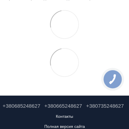
+380685248627
+380665248627
+380735248627
Контакты
Полная версия сайта