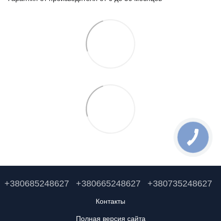
+380685248627
+380665248627
+380735248627
Контакты
Полная версия сайта