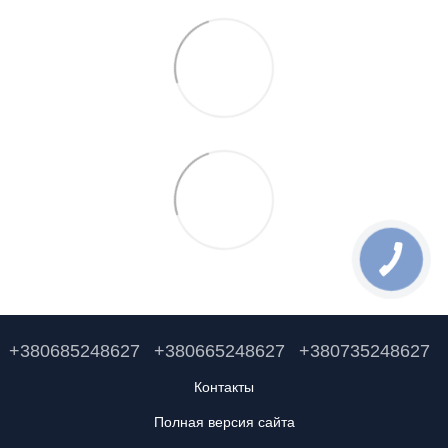
+380685248627
+380665248627
+380735248627
Контакты
Полная версия сайта