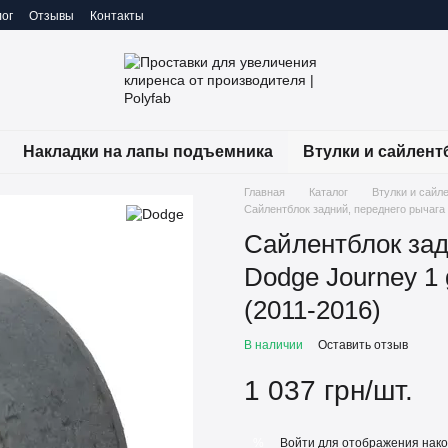
ог
Отзывы
Контакты
Накладки на лапы подъемника
Втулки и сайлент
Главная
Каталог
Втулки и сайл
Сайлентблок задний, переднего рычага 
Сайлентблок зад
Dodge Journey 1 
(2011-2016)
В наличии
Оставить отзыв
1 037 грн/шт.
Войти
для отображения нако
%