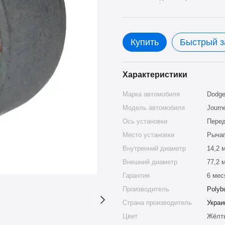
Купить
Быстрый з
Характеристики
Марка автомобиля
Dodg
Модель автомобиля
Journ
Ось установки
Пере
Место установки
Рыча
Внутренний диаметр
14,2 
Внешний диаметр
77,2 
Гарантия
6 мес
Производитель
Polyb
Страна производитель
Украи
Цвет
Жёлт