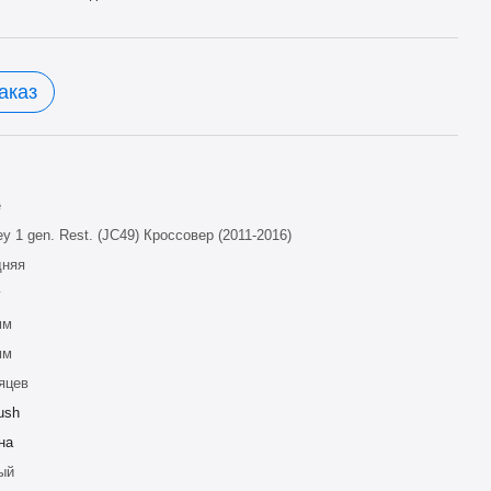
аказ
e
ey 1 gen. Rest. (JC49) Кроссовер (2011-2016)
дняя
г
мм
мм
яцев
ush
на
ый