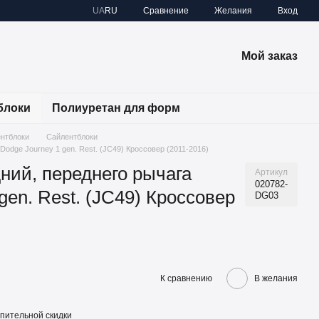
Сравнение
UA
RU
Желания
Вход
Мой заказ
блоки
Полиуретан для форм
ентблоки
Сайлентблоки
Dodge Journey 1 gen. Rest. (JC49) Кроссовер (2011-2016)
ний, переднего рычага
Артикул
020782-
gen. Rest. (JC49) Кроссовер
DG03
К сравнению
В желания
пительной скидки