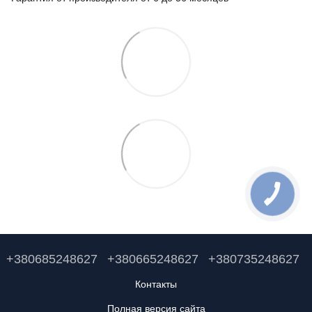
+380685248627
+380665248627
+380735248627
Контакты
Полная версия сайта