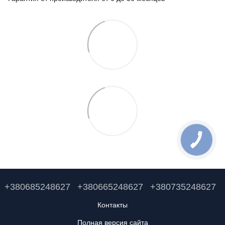
+380685248627
+380665248627
+380735248627
Контакты
Полная версия сайта