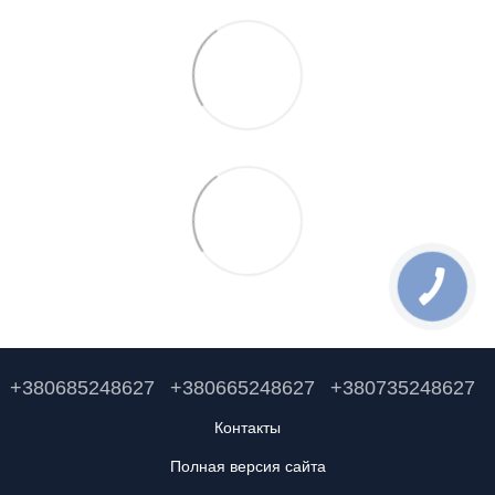
+380685248627
+380665248627
+380735248627
Контакты
Полная версия сайта