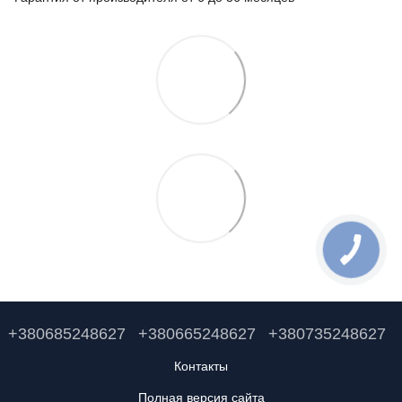
+380685248627
+380665248627
+380735248627
Контакты
Полная версия сайта