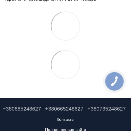
+380685248627
+380665248627
+380735248627
Контакты
Полная версия сайта