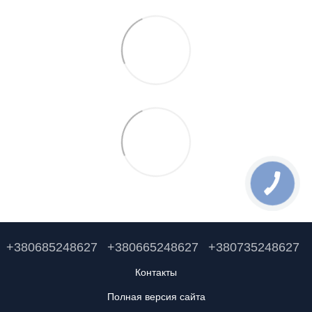
+380685248627
+380665248627
+380735248627
Контакты
Полная версия сайта