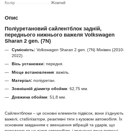
Колір
Жовтий
Опис
Поліуретановий сайлентблок задній,
переднього нижнього важеля Volkswagen
Sharan 2 gen. (7N)
Сумісність:
Volkswagen Sharan 2 gen. (7N) Мінівен (2010-
2022).
Вісь установки:
передня.
Місце встановлення
: важіль.
Матеріал:
поліуретан.
Зовнішній діаметр обойми
:
62,75
мм.
Довжина обойми
:
51,8
мм.
Сайлентблоки – це основні елементи підвісок, вони з'єднують
важелі, стабілізатори, реактивні тяги з кузовом автомобіля.
Їх
основним завданням є зменшення вібрацій та ударів, що
передаються на кузов автомобіля, і водночас вони повинні