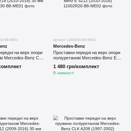
R30-B8-ME01
Артикул: 11002R20-B8-ME02
enz
Mercedes-Benz
ередні на верх опори
Проставки передні на верх опори
ві Mercedes-Benz CLS
поліуретанові Mercedes-Benz E
2018) 30 мм
S212 (2010-2016)
/комплект
1 480 грн/комплект
В наявності