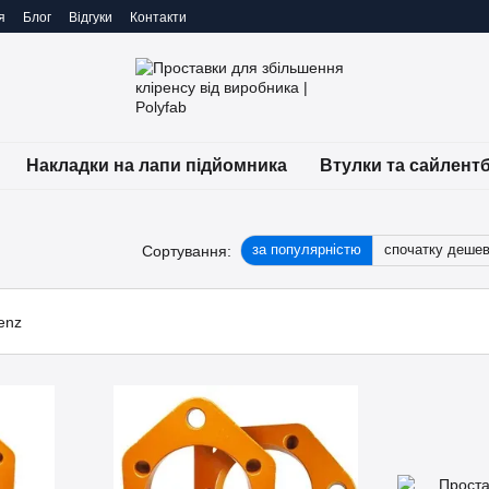
я
Блог
Відгуки
Контакти
Накладки на лапи підйомника
Втулки та сайлент
за популярністю
спочатку деше
Сортування: