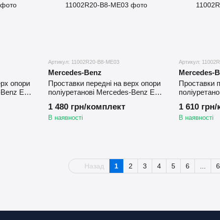
Артикул: 11002R20-B8-ME03
Артикул: 11002
Mercedes-Benz
Mercedes-B
ерх опори
Проставки передні на верх опори
Проставки п
-Benz E
поліуретанові Mercedes-Benz E
поліуретано
W212 (2009-2016)
W212 (2009-
1 480 грн/комплект
1 610 грн
В наявності
В наявності
Назад
1
2
3
4
5
6
...
6