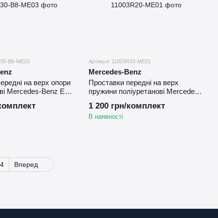
R30-B8-ME03
Артикул: 11003R20-ME01
enz
Mercedes-Benz
ередні на верх опори
Проставки передні на верх
ві Mercedes-Benz E
пружини поліуретанові Mercedes-
2016) 30 мм
Benz CLK A208 (1997-2002)
/комплект
1 200 грн/комплект
В наявності
4
Вперед