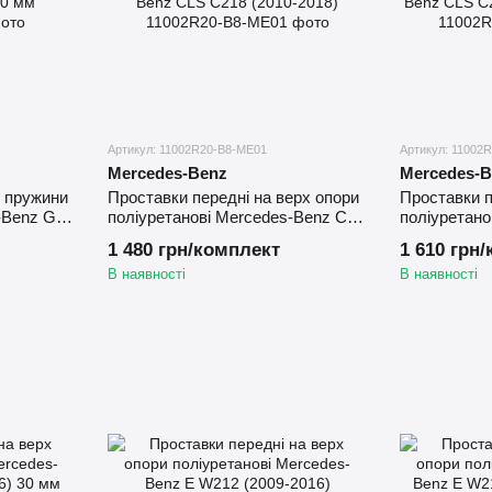
Артикул: 11002R20-B8-ME01
Артикул: 11002
Mercedes-Benz
Mercedes-B
х пружини
Проставки передні на верх опори
Проставки п
-Benz G
поліуретанові Mercedes-Benz CLS
поліуретано
С218 (2010-2018)
С218 (2010-
1 480 грн/комплект
1 610 грн
В наявності
В наявності