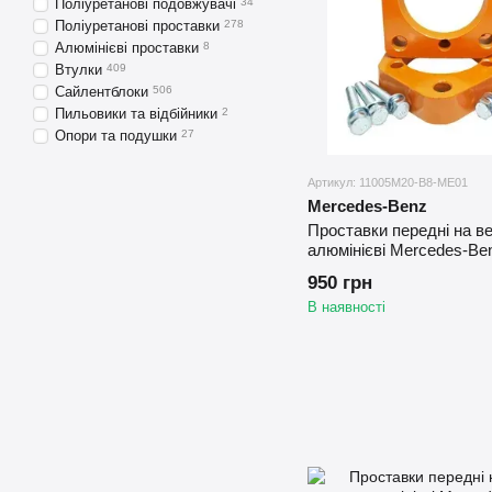
Поліуретанові подовжувачі
34
Поліуретанові проставки
278
Алюмінієві проставки
8
Втулки
409
Сайлентблоки
506
Пильовики та відбійники
2
Опори та подушки
27
Артикул: 11005M20-B8-ME01
Mercedes-Benz
Проставки передні на в
алюмінієві Mercedes-Be
(2004-2012)
950 грн
В наявності