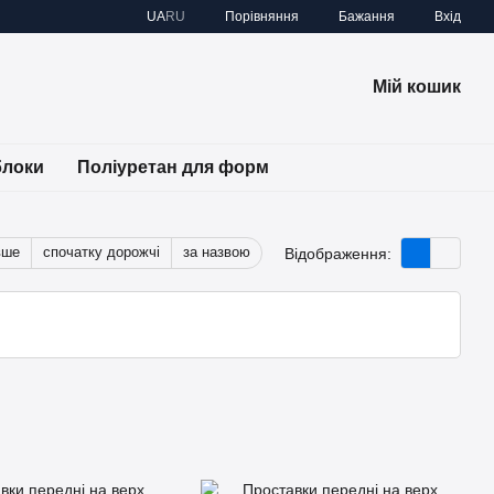
Порівняння
UA
RU
Бажання
Вхід
Мій кошик
блоки
Поліуретан для форм
вше
спочатку дорожчі
за назвою
Відображення: