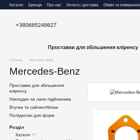
Перейти до основного контенту
Каталог
Бренди
Про нас
Оплата і доставка
Обмін та поверненн
+380685248627
Проставки для збільшення кліренсу
Головна
Mercedes-Benz
Mercedes-Benz
Проставки для збільшення
кліренсу
Накладки на лапи підйомника
Втулки та сайлентблоки
Поліуретан для форм
Розділ
Каталог
12