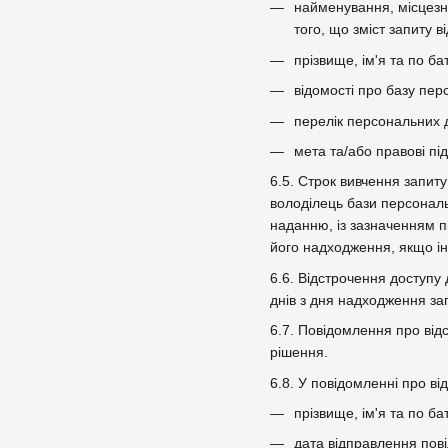
найменування, місцезна
того, що зміст запиту
прізвище, ім'я та по ба
відомості про базу пер
перелік персональних 
мета та/або правові пі
6.5. Строк вивчення запит
володілець бази персональ
наданню, із зазначенням п
його надходження, якщо і
6.6. Відстрочення доступу
днів з дня надходження за
6.7. Повідомлення про від
рішення.
6.8. У повідомленні про в
прізвище, ім'я та по ба
дата відправлення пов