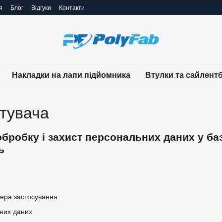
я
Блог
Відгуки
Контакти
Накладки на лапи підйомника
Втулки та сайлент
стувача
бробку і захист персональних даних у ба
ь
фера застосування
них даних