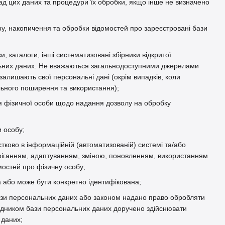
ад цих даних та процедури їх обробки, якщо інше не визначено
, накопичення та обробки відомостей про зареєстровані бази
и, каталоги, інші систематизовані збірники відкритої
ональних даних. Не вважаються загальнодоступними джерелами
залишають свої персональні дані (окрім випадків, коли
льного поширення та використання);
 фізичної особи щодо надання дозволу на обробку
и особу;
стково в інформаційній (автоматизованій) системі та/або
беріганням, адаптуванням, зміною, поновленням, використанням
остей про фізичну особу;
а або може бути конкретно ідентифікована;
ази персональних даних або законом надано право обробляти
рядником бази персональних даних доручено здійснювати
 даних;