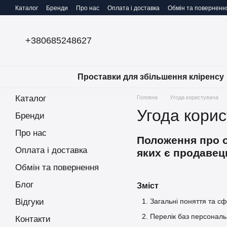
Перейти до основного контенту
Каталог
Бренди
Про нас
Оплата і доставка
Обмін та поверненн
+380685248627
Проставки для збільшення кліренсу
Каталог
Головна
Угода користувача
Угода кори
Бренди
Про нас
Положення про о
Оплата і доставка
яких є продавец
Обмін та повернення
Блог
Зміст
Відгуки
Загальні поняття та с
Перелік баз персональ
Контакти