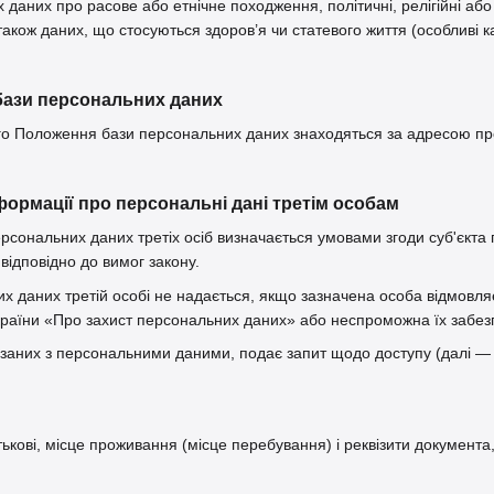
даних про расове або етнічне походження, політичні, релігійні або
також даних, що стосуються здоров’я чи статевого життя (особливі к
бази персональних даних
цього Положення бази персональних даних знаходяться за адресою п
формації про персональні дані третім особам
ерсональних даних третіх осіб визначається умовами згоди суб'єкт
відповідно до вимог закону.
их даних третій особі не надається, якщо зазначена особа відмовл
країни «Про захист персональних даних» або неспроможна їх забез
в'язаних з персональними даними, подає запит щодо доступу (далі 
атькові, місце проживання (місце перебування) і реквізити документа