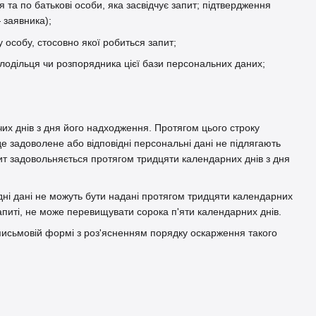
 та по батькові особи, яка засвідчує запит; підтвердження
 заявника);
у особу, стосовно якої робиться запит;
олодільця чи розпорядника цієї бази персональних даних;
их днів з дня його надходження. Протягом цього строку
е задоволене або відповідні персональні дані не підлягають
пит задовольняється протягом тридцяти календарних днів з дня
ідні дані не можуть бути надані протягом тридцяти календарних
апиті, не може перевищувати сорока п'яти календарних днів.
 письмовій формі з роз'ясненням порядку оскарження такого