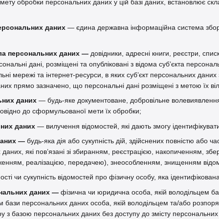
 мету обробки персональних даних у цій базі даних, встановлює скл
ерсональних даних
— єдина державна інформаційна система збору
ла персональних даних —
довідники, адресні книги, реєстри, списк
ерсональні дані, розміщені та опубліковані з відома суб’єкта перс
ні мережі та інтернет-ресурси, в яких суб’єкт персональних даних 
них прямо зазначено, що персональні дані розміщені з метою їх ві
ьних даних
— будь-яке документоване, добровільне волевиявлення
повідно до сформульованої мети їх обробки;
них даних
— вилучення відомостей, які дають змогу ідентифікуват
даних —
будь-яка дія або сукупність дій, здійснених повністю або ча
 даних, які пов’язані зі збиранням, реєстрацією, накопиченням, з
енням, реалізацією, передачею), знеособленням, знищенням відом
ості чи сукупність відомостей про фізичну особу, яка ідентифікован
нальних даних —
фізична чи юридична особа, якій володільцем б
ом бази персональних даних особа, якій володільцем та/або розпо
ру з базою персональних даних без доступу до змісту персональних