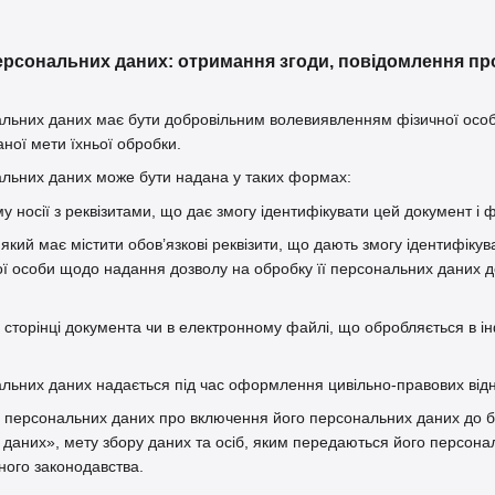
ерсональних даних: отримання згоди, повідомлення про
нальних даних має бути добровільним волевиявленням фізичної осо
ної мети їхньої обробки.
нальних даних може бути надана у таких формах:
 носії з реквізитами, що дає змогу ідентифікувати цей документ і ф
який має містити обов’язкові реквізити, що дають змогу ідентифіку
ї особи щодо надання дозволу на обробку її персональних даних до
й сторінці документа чи в електронному файлі, що обробляється в 
нальних даних надається під час оформлення цивільно-правових відн
а персональних даних про включення його персональних даних до б
даних», мету збору даних та осіб, яким передаються його персона
ного законодавства.