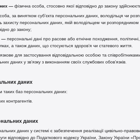
аних —
фізична особа, стосовно якої відповідно до закону здійснюєт
соба, за винятком суб’єкта персональних даних, володільця чи ро
ь захисту персональних даних, якій володільцем чи розпорядником
ідно до закону;
х —
персональні дані про расове або етнічне походження, політичні, 
лках, а також даних, що стосуються здоров’я чи статевого життя.
язкове для застосування відповідальною особою та співробітникам
них даних у зв’язку з виконанням своїх службових обов’язків.
нальних даних
м таких баз персональних даних:
х контрагентів.
ональних даних
альних даних у системі є забезпечення реалізації цивільно-правови
уги відповідно до Податкового кодексу України, Закону України «Про 