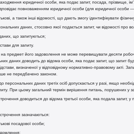
ходження юридичної особи, яка подає запит, посада, прізвище, ім'я
 відповідає повноваженням юридичної особи (для юридичної особи —
тькові, а також інші відомості, що дають змогу ідентифікувати фізичн
сональних даних, стосовно якої подається запит, чи відомості про в
даних, що запитуються;
дстави для запиту.
у на предмет його задоволення не може перевищувати десяти робоч
них даних доводить до відома особи, яка подає запит, що запит буд
ідстави, визначеної у відповідному нормативно-правовому акті. За
нше не передбачено законом.
 до персональних даних третіх осіб допускається у разі, якщо необх
питу. При цьому загальний термін вирішення питань, порушених у з
строчення доводиться до відома третьої особи, яка подала запит, у
ідстрочення зазначаються:
тькові посадової особи;
ідомлення;