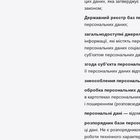
цих даних, яка затверджує
законом;
Державний реєстр баз п
персональних даних;
загальнодоступні джере
інформації, які містять п
персональних даних соціаль
суб’єктом персональних да
згода суб’єкта персонал
її персональних даних від
знеособлення персональ
обробка персональних 
в картотеках персональних
і поширенням (розповсюдж
персональні дані —
відом
розпорядник бази персо
ці дані. Не є розпорядник
роботи технічного характе