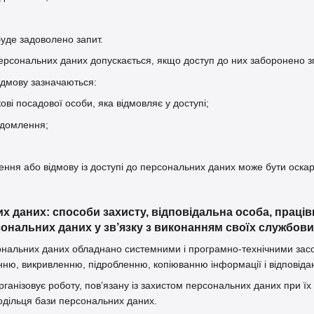
буде задоволено запит.
персональних даних допускається, якщо доступ до них заборонено зг
відмову зазначаються:
кові посадової особи, яка відмовляє у доступі;
ідомлення;
чення або відмову із доступі до персональних даних може бути оска
их даних: способи захисту, відповідальна особа, праці
ональних даних у зв’язку з виконанням своїх службових
ональних даних обладнано системними і програмно-технічними засоба
ню, викривленню, підробленню, копіюванню інформації і відповіда
рганізовує роботу, пов’язану із захистом персональних даних при їх
одільця бази персональних даних.