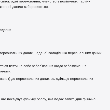
 світоглядні переконання, членство в політичних партіях
атегорії даних) забороняється.
родавця.
а персональних даних, наданої володільцю персональних даних
яється взяти на себе зобов'язання щодо забезпечення
печити.
— запит) до персональних даних володільцю персональних
, що посвідчує фізичну особу, яка подає запит (для фізичної