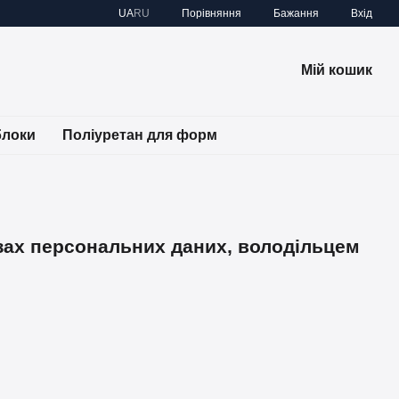
Порівняння
UA
RU
Бажання
Вхід
Мій кошик
блоки
Поліуретан для форм
зах персональних даних, володільцем