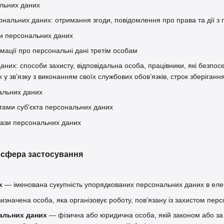
льних даних
нальних даних: отримання згоди, повідомлення про права та дії з
и персональних даних
мації про персональні дані третім особам
аних: способи захисту, відповідальна особа, працівники, які безпо
у зв’язку з виконанням своїх службових обов’язків, строк зберіган
альних даних
тами суб'єкта персональних даних
бази персональних даних
а сфера застосування
х
— іменована сукупність упорядкованих персональних даних в елек
значена особа, яка організовує роботу, пов’язану із захистом перс
альних даних
— фізична або юридична особа, якій законом або за