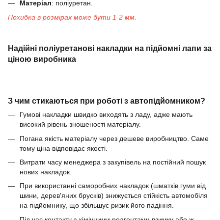
Матеріал
: поліуретан.
Похибка в розмірах може бути 1-2 мм.
Надійні поліуретанові накладки на підйомні лапи за
ціною виробника
З чим стикаються при роботі з автопідйомником?
Гумові накладки швидко виходять з ладу, адже мають
високий рівень зношеності матеріалу.
Погана якість матеріалу через дешеве виробництво. Саме
тому ціна відповідає якості.
Витрати часу менеджера з закупівель на постійний пошук
нових накладок.
При використанні саморобних накладок (шматків гуми від
шини, дерев'яних брусків) знижується стійкість автомобіля
на підйомнику, що збільшує ризик його падіння.
Під час контакту з хімічними реагентами взимку або ж