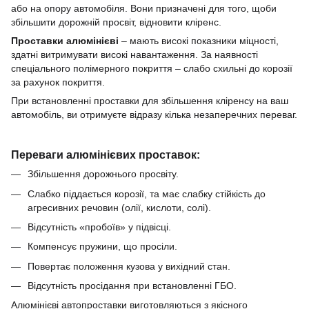
або на опору автомобіля.
Вони призначені для того, щоби
збільшити дорожній просвіт, відновити кліренс.
Проставки
алюмінієві
–
мають високі показники міцності,
здатні витримувати високі навантаження.
За наявності
спеціального полімерного покриття –
слабо схильні до корозії
за рахунок покриття.
При встановленні проставки для збільшення кліренсу
на ваш
автомобіль, ви отримуєте відразу кілька незаперечних переваг.
Переваги алюмінієвих проставок:
Збільшення дорожнього просвіту.
Слабко піддається корозії,
та має слабку стійкість до
агресивних речовин (олії, кислоти, солі).
Відсутність «пробоїв» у підвісці.
Компенсує пружини, що просіли.
Повертає положення кузова у вихідний стан.
Відсутність просідання при встановленні ГБО.
Алюмінієві
автопроставки
виготовляються з якісного