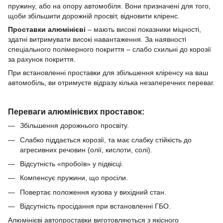
пружину, або на опору автомобіля.
Вони призначені для того,
щоби збільшити дорожній просвіт, відновити кліренс.
Проставки
алюмінієві
–
мають високі показники міцності,
здатні витримувати високі навантаження.
За наявності
спеціального полімерного покриття –
слабо схильні до корозії
за рахунок покриття.
При встановленні проставки для збільшення кліренсу
на ваш
автомобіль, ви отримуєте відразу кілька незаперечних переваг.
Переваги алюмінієвих проставок:
Збільшення дорожнього просвіту.
Слабко піддається корозії,
та має слабку стійкість до
агресивних речовин (олії, кислоти, солі).
Відсутність «пробоїв» у підвісці.
Компенсує пружини, що просіли.
Повертає положення кузова у вихідний стан.
Відсутність просідання при встановленні ГБО.
Алюмінієві
автопроставки
виготовляються з якісного