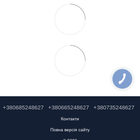
+380685248627
+380665248627
+380735248627
Контакти
Повна версія сайту