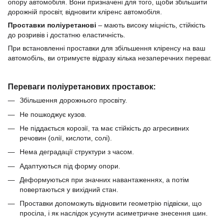
опору автомобіля.
Вони призначені для того, щоби збільшити
дорожній просвіт, відновити кліренс автомобіля.
Проставки
поліуретанові
–
мають високу міцність, стійкість
до розривів і достатню еластичність.
При встановленні проставки для збільшення кліренсу
на ваш
автомобіль, ви отримуєте відразу кілька незаперечних переваг.
Переваги поліуретанових проставок:
Збільшення дорожнього просвіту.
Не пошкоджує кузов.
Не піддається корозії, та має стійкість до агресивних
речовин (олії, кислоти, солі).
Нема деградації структури з часом.
Адаптуються під форму опори.
Деформуються при значних навантаженнях, а потім
повертаються у вихідний стан.
Проставки допоможуть відновити геометрію підвіски, що
просіла, і як наслідок усунути асиметричне знесення шин.