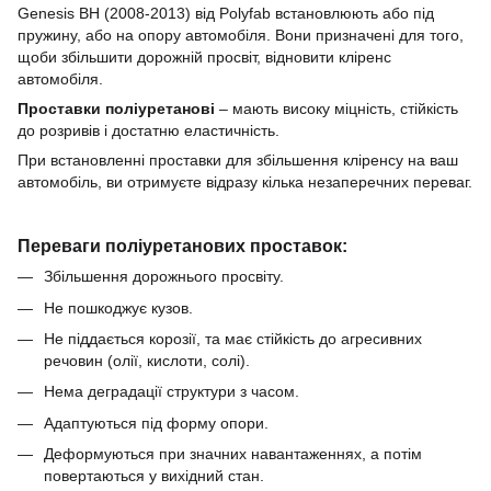
Genesis BH (2008-2013)
від Polyfab встановлюють або під
пружину, або на опору автомобіля.
Вони призначені для того,
щоби збільшити дорожній просвіт, відновити кліренс
автомобіля.
Проставки
поліуретанові
–
мають високу міцність, стійкість
до розривів і достатню еластичність.
При встановленні проставки для збільшення кліренсу
на ваш
автомобіль, ви отримуєте відразу кілька незаперечних переваг.
Переваги поліуретанових проставок:
Збільшення дорожнього просвіту.
Не пошкоджує кузов.
Не піддається корозії, та має стійкість до агресивних
речовин (олії, кислоти, солі).
Нема деградації структури з часом.
Адаптуються під форму опори.
Деформуються при значних навантаженнях, а потім
повертаються у вихідний стан.