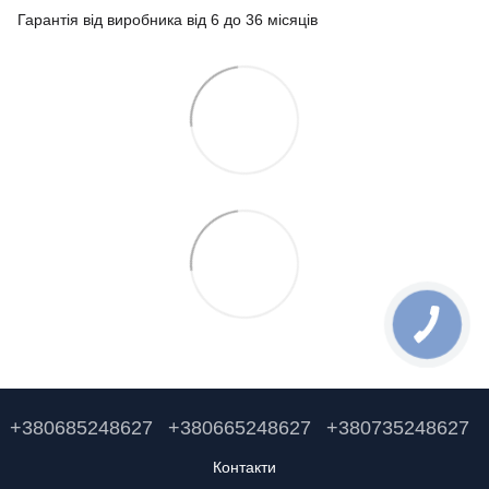
Гарантія від виробника від 6 до 36 місяців
+380685248627
+380665248627
+380735248627
Контакти