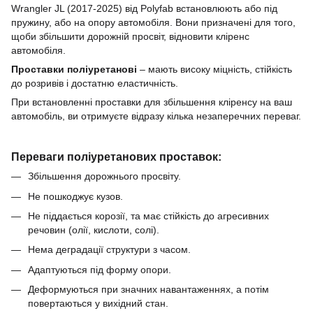
Wrangler JL (2017-2025)
від Polyfab встановлюють або під
пружину, або на опору автомобіля.
Вони призначені для того,
щоби збільшити дорожній просвіт, відновити кліренс
автомобіля.
Проставки
поліуретанові
–
мають високу міцність, стійкість
до розривів і достатню еластичність.
При встановленні проставки для збільшення кліренсу
на ваш
автомобіль, ви отримуєте відразу кілька незаперечних переваг.
Переваги поліуретанових проставок:
Збільшення дорожнього просвіту.
Не пошкоджує кузов.
Не піддається корозії, та має стійкість до агресивних
речовин (олії, кислоти, солі).
Нема деградації структури з часом.
Адаптуються під форму опори.
Деформуються при значних навантаженнях, а потім
повертаються у вихідний стан.