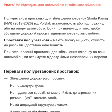
Увага
!
Не підходить для автомобілів китайського збирання.
Поліуретанові проставки для збільшення кліренсу
Skoda Kamiq
(NW) (2019-2026)
від Polyfab встановлюють або під пружину,
або на опору автомобіля.
Вони призначені для того, щоби
збільшити дорожній просвіт, відновити кліренс автомобіля.
Проставки
поліуретанові
–
мають високу міцність, стійкість
до розривів і достатню еластичність.
При встановленні проставки для збільшення кліренсу
на ваш
автомобіль, ви отримуєте відразу кілька незаперечних переваг.
Переваги поліуретанових проставок:
Збільшення дорожнього просвіту.
Не пошкоджує кузов.
Не піддається корозії, та має стійкість до агресивних
речовин (олії, кислоти, солі).
Нема деградації структури з часом.
Адаптуються під форму опори.