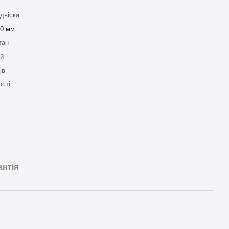
двіска
30 мм
тан
й
ів
ості
антія