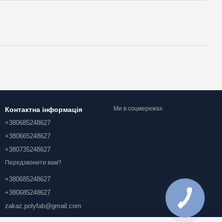
Ми в соцмережах
Контактна інформація
+380685248627
+380665248627
+380735248627
Передзвонити вам?
+380685248627
+380685248627
zakaz.polyfab@gmail.com