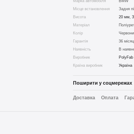
Марка автомобіля
BMW
Місце встановлення
Задня пі
Висота
20 мм, 
Матеріал
Поліуре
Колір
Червони
Гарантія
36 місяц
Наявність
В наявн
Виробник
PolyFab
Країна виробник
Україна
Поширити у соцмережах
Доставка
Оплата
Гар