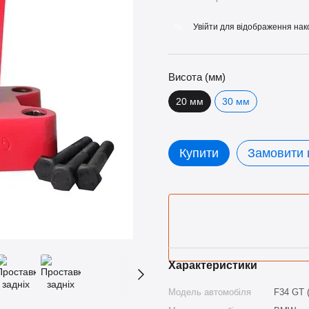
Увійти
для відображення нак
%
Висота (мм)
20 мм
30 мм
Купити
Замовити
Характеристики
Модель автомобіля
F34 GT 