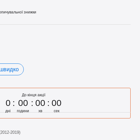
опичувальної знижки
 швидко
До кінця акції
0
00
00
00
дні
години
хв
сек
(2012-2019)