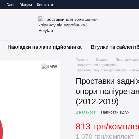
я
Блог
Відгуки
Контакти
Накладки на лапи підйомника
Втулки та сайлент
Головна
Каталог
Проставки для
Поліуретанові подовжувачі
Проставки задніх амортизаторів на вер
Проставки задніх
опори поліурета
(2012-2019)
В наявності
Написати відгук
813 грн/компле
1 070 грн/комплект