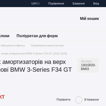
Порівняння
UA
RU
Бажання
Вхід
Мій кошик
блоки
Поліуретан для форм
 збільшення кліренсу
Подовжувачі амортизатора
х опори поліуретанові BMW 3-Series F34 GT (2012-2019)
 амортизаторів на верх
Артикул
13015R20-
нові BMW 3-Series F34 GT
BM03
кт
Порівняти
В бажання