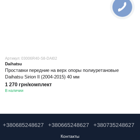
Артикул: 03006R40-S8-DAI02
Daihatsu
Проставки передние на верх опоры полиуретановые
Daihatsu Sirion II (2004-2015) 40 мм
1 270 грн/комплект
В наличии
+380685248627
+380665248627
+380735248627
Контакты