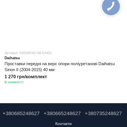
Артикул: 03006R40-S8-DAI02
Daihatsu
Проставки передні на верх опори поліуретанові Daihatsu
Sirion II (2004-2015) 40 мм
1 270 грн/комплект
В наявності
+380685248627
+380665248627
+380735248627
Контакти