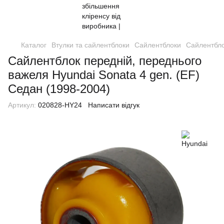
Каталог
Втулки та сайлентблоки
Сайлентблоки
Сайлентбло
Сайлентблок передній, переднього
важеля Hyundai Sonata 4 gen. (EF)
Седан (1998-2004)
Артикул:
020828-HY24
Написати відгук