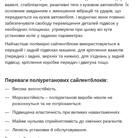
важелі, стабілізатори, реактивні тяги з кузовом автомобіля.
Їх
основним завданням є зменшення вібрацій та ударів, що
передаються на кузов автомобіля, і водночас вони повинні
забезпечувати свободу переміщення деталей підвісок у
необхідних площинах, утримуючи при цьому всі кути
установки коліс у заданих параметрах.
Найчастіше полімерні сайлентблоки використовуються в
передній і задній підвісках машини, для кріплення важелів
(передніх і задніх, верхніх та нижніх), для з’єднань у задній
підвісці, кріплення коробки передач і двигуна тощо.
Переваги поліуретанових сайлентблоків:
Висока зносостійкість.
Морозостійкість – поліуретанові вироби ніколи не
розсохнуться та не потріскаються.
Підвищена еластичність при великих навантаженнях.
Майже нульова сприйнятливість до хімічних реагентів.
Легкість установки й обслуговування.