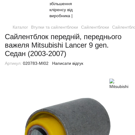
Каталог
Втулки та сайлентблоки
Сайлентблоки
Сайлентбло
Сайлентблок передній, переднього
важеля Mitsubishi Lancer 9 gen.
Седан (2003-2007)
Артикул:
020783-MI02
Написати відгук