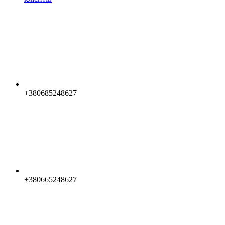
+380685248627
+380665248627