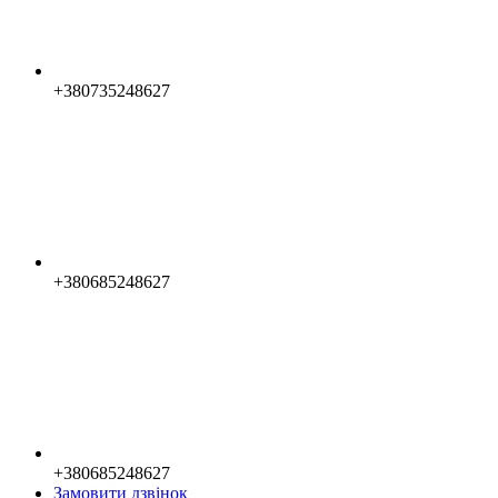
+380735248627
+380685248627
+380685248627
Замовити дзвінок