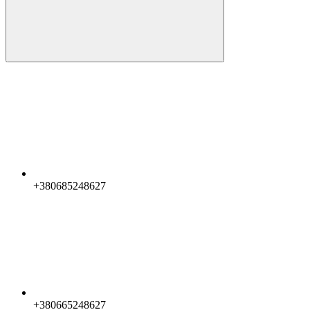
+380685248627
+380665248627