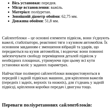
Вісь установки:
передня.
Місце встановлення
: важіль.
Матеріал:
поліуретан.
Зовнішній діаметр обойми
:
62,75
мм.
Довжина обойми
:
51,8
мм.
Сайлентблоки – це основні елементи підвісок, вони з'єднують
важелі, стабілізатори, реактивні тяги з кузовом автомобіля.
Їх
основним завданням є зменшення вібрацій та ударів, що
передаються на кузов автомобіля, і водночас вони повинні
забезпечувати свободу переміщення деталей підвісок у
необхідних площинах, утримуючи при цьому всі кути
установки коліс у заданих параметрах.
Найчастіше полімерні сайлентблоки використовуються в
передній і задній підвісках машини, для кріплення важелів
(передніх і задніх, верхніх та нижніх), для з’єднань у задній
підвісці, кріплення коробки передач і двигуна тощо.
Переваги поліуретанових сайлентблоків: