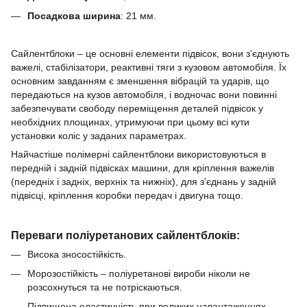
Посадкова ширина
:
21
мм.
Сайлентблоки – це основні елементи підвісок, вони з'єднують
важелі, стабілізатори, реактивні тяги з кузовом автомобіля.
Їх
основним завданням є зменшення вібрацій та ударів, що
передаються на кузов автомобіля, і водночас вони повинні
забезпечувати свободу переміщення деталей підвісок у
необхідних площинах, утримуючи при цьому всі кути
установки коліс у заданих параметрах.
Найчастіше полімерні сайлентблоки використовуються в
передній і задній підвісках машини, для кріплення важелів
(передніх і задніх, верхніх та нижніх), для з’єднань у задній
підвісці, кріплення коробки передач і двигуна тощо.
Переваги поліуретанових сайлентблоків:
Висока зносостійкість.
Морозостійкість – поліуретанові вироби ніколи не
розсохнуться та не потріскаються.
Підвищена еластичність при великих навантаженнях.