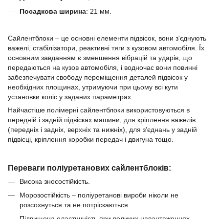
Посадкова ширина
:
21
мм.
Сайлентблоки – це основні елементи підвісок, вони з'єднують
важелі, стабілізатори, реактивні тяги з кузовом автомобіля.
Їх
основним завданням є зменшення вібрацій та ударів, що
передаються на кузов автомобіля, і водночас вони повинні
забезпечувати свободу переміщення деталей підвісок у
необхідних площинах, утримуючи при цьому всі кути
установки коліс у заданих параметрах.
Найчастіше полімерні сайлентблоки використовуються в
передній і задній підвісках машини, для кріплення важелів
(передніх і задніх, верхніх та нижніх), для з’єднань у задній
підвісці, кріплення коробки передач і двигуна тощо.
Переваги поліуретанових сайлентблоків:
Висока зносостійкість.
Морозостійкість – поліуретанові вироби ніколи не
розсохнуться та не потріскаються.
Підвищена еластичність при великих навантаженнях.