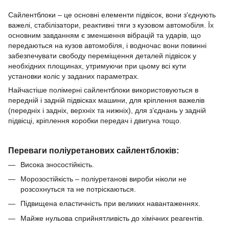
Сайлентблоки – це основні елементи підвісок, вони з'єднують
важелі, стабілізатори, реактивні тяги з кузовом автомобіля.
Їх
основним завданням є зменшення вібрацій та ударів, що
передаються на кузов автомобіля, і водночас вони повинні
забезпечувати свободу переміщення деталей підвісок у
необхідних площинах, утримуючи при цьому всі кути
установки коліс у заданих параметрах.
Найчастіше полімерні сайлентблоки використовуються в
передній і задній підвісках машини, для кріплення важелів
(передніх і задніх, верхніх та нижніх), для з’єднань у задній
підвісці, кріплення коробки передач і двигуна тощо.
Переваги поліуретанових сайлентблоків:
Висока зносостійкість.
Морозостійкість – поліуретанові вироби ніколи не
розсохнуться та не потріскаються.
Підвищена еластичність при великих навантаженнях.
Майже нульова сприйнятливість до хімічних реагентів.