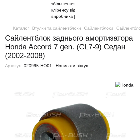
Каталог
Втулки та сайлентблоки
Сайлентблоки
Сайлентбло
Сайлентблок заднього амортизатора
Honda Accord 7 gen. (CL7-9) Седан
(2002-2008)
Артикул:
020995-HO01
Написати відгук