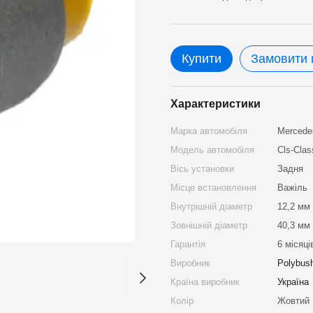
Купити
Замовити
Характеристики
Марка автомобіля
Mercede
Модель автомобіля
Cls-Clas
Вісь установки
Задня
Місце встановлення
Важіль
Внутрішній діаметр
12,2 мм
Зовнішній діаметр
40,3 мм
Гарантія
6 місяці
Виробник
Polybus
Країна виробник
Україна
Колір
Жовтий