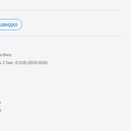
 швидко
s-Benz
s 2 Gen. (C218) (2010-2018)
в
h