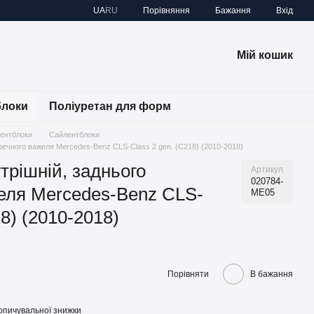
Порівняння
UA
RU
Бажання
Вхід
Мій кошик
блоки
Поліуретан для форм
лентблоки
Сайлентблоки
речного важеля Mercedes-Benz CLS-Class 2 gen. (C218) (2010-2018)
трішній, заднього
Артикул
020784-
еля Mercedes-Benz CLS-
ME05
18) (2010-2018)
Порівняти
В бажання
опичувальної знижки