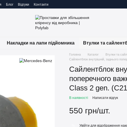
я
Блог
Відгуки
Контакти
Накладки на лапи підйомника
Втулки та сайлент
Головна
Каталог
Втулки та сай
Сайлентблок внутрішній, заднього попе
Сайлентблок вну
поперечного важ
Class 2 gen. (C2
В наявності
Написати відгук
550 грн/шт.
Увійти
для відображення нак
%