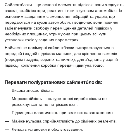
Сайлентблоки – це основні елементи підвісок, вони з'єднують
важелі, стабілізатори, реактивні тяги з кузовом автомобіля.
Їх
основним завданням є зменшення вібрацій та ударів, що
передаються на кузов автомобіля, і водночас вони повинні
забезпечувати свободу переміщення деталей підвісок у
необхідних площинах, утримуючи при цьому всі кути
установки коліс у заданих параметрах.
Найчастіше полімерні сайлентблоки використовуються в
передній і задній підвісках машини, для кріплення важелів
(передніх і задніх, верхніх та нижніх), для з’єднань у задній
підвісці, кріплення коробки передач і двигуна тощо.
Переваги поліуретанових сайлентблоків:
Висока зносостійкість.
Морозостійкість – поліуретанові вироби ніколи не
розсохнуться та не потріскаються.
Підвищена еластичність при великих навантаженнях.
Майже нульова сприйнятливість до хімічних реагентів.
Легкість установки й обслуговування.