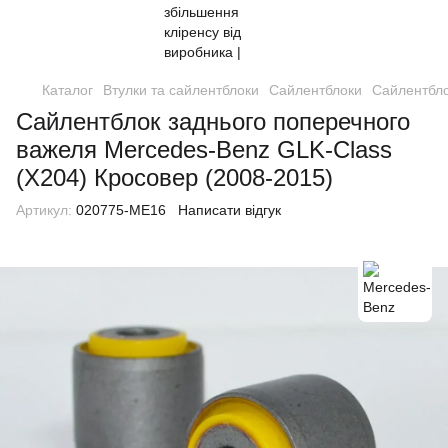
Каталог
Втулки та сайлентблоки
Сайлентблоки
Сайлентбло
Сайлентблок заднього поперечного
важеля Mercedes-Benz GLK-Class
(X204) Кросовер (2008-2015)
Артикул:
020775-ME16
Написати відгук