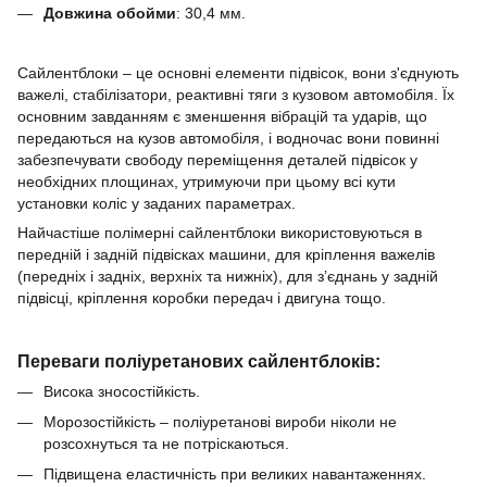
Довжина обойми
:
30,4
мм.
Сайлентблоки – це основні елементи підвісок, вони з'єднують
важелі, стабілізатори, реактивні тяги з кузовом автомобіля.
Їх
основним завданням є зменшення вібрацій та ударів, що
передаються на кузов автомобіля, і водночас вони повинні
забезпечувати свободу переміщення деталей підвісок у
необхідних площинах, утримуючи при цьому всі кути
установки коліс у заданих параметрах.
Найчастіше полімерні сайлентблоки використовуються в
передній і задній підвісках машини, для кріплення важелів
(передніх і задніх, верхніх та нижніх), для з’єднань у задній
підвісці, кріплення коробки передач і двигуна тощо.
Переваги поліуретанових сайлентблоків:
Висока зносостійкість.
Морозостійкість – поліуретанові вироби ніколи не
розсохнуться та не потріскаються.
Підвищена еластичність при великих навантаженнях.