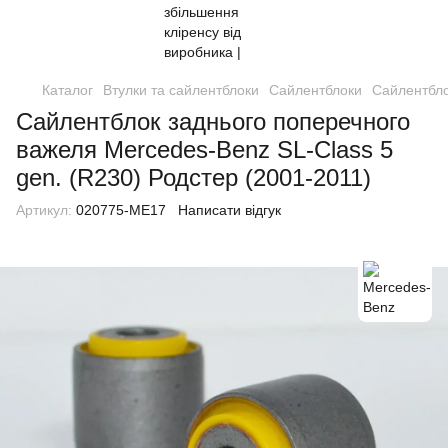
Каталог
Втулки та сайлентблоки
Сайлентблоки
Сайлентбло
Сайлентблок заднього поперечного
важеля Mercedes-Benz SL-Class 5
gen. (R230) Родстер (2001-2011)
Артикул:
020775-ME17
Написати відгук